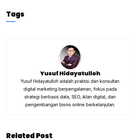
a
w
el
h
c
itt
e
at
Tags
e
er
gr
s
b
a
A
o
m
p
o
p
k
Yusuf Hidayatulloh
Yusuf Hidayatulloh adalah praktisi dan konsultan
digital marketing berpengalaman, fokus pada
strategi berbasis data, SEO, iklan digital, dan
pengembangan bisnis online berkelanjutan.
Related Post