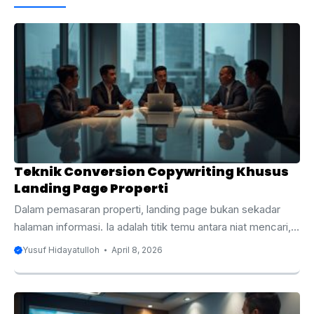
Teknik Conversion Copywriting Khusus
Landing Page Properti
Dalam pemasaran properti, landing page bukan sekadar
halaman informasi. Ia adalah titik temu antara niat mencari,
rasa ragu, dan keputusan untuk menghubungi sales. Ini
Yusuf Hidayatulloh
April 8, 2026
penting karena perilaku buyer sudah sangat digital.
DataReportal mencatat Indonesia memiliki 230 juta
pengguna internet pada awal 2026 dengan penetrasi 80,5