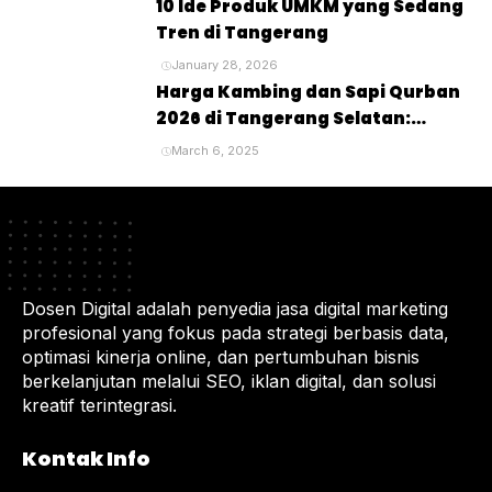
10 Ide Produk UMKM yang Sedang
Tren di Tangerang
January 28, 2026
Harga Kambing dan Sapi Qurban
2026 di Tangerang Selatan:
Panduan Lengkap untuk Pembeli
March 6, 2025
dan Penyembelihan Hewan
Kurban
Dosen Digital adalah penyedia jasa digital marketing
profesional yang fokus pada strategi berbasis data,
optimasi kinerja online, dan pertumbuhan bisnis
berkelanjutan melalui SEO, iklan digital, dan solusi
kreatif terintegrasi.
Kontak Info