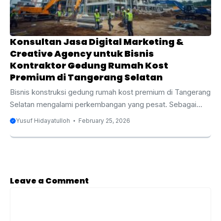
keberadaan online yang kuat agar bisa bersaing dan
mencapai calon klien dengan efektif. ...
Konsultan Jasa Digital Marketing &
Creative Agency untuk Bisnis
Kontraktor Gedung Rumah Kost
Premium di Tangerang Selatan
Bisnis konstruksi gedung rumah kost premium di Tangerang
Selatan mengalami perkembangan yang pesat. Sebagai
kota yang terus berkembang dengan pesat, Tangerang
Yusuf Hidayatulloh
February 25, 2026
Selatan menjadi lokasi yang strategis untuk pembangunan
gedung rumah kost premium. Dengan meningkatnya
permintaan tempat tinggal yang nyaman dan dengan
fasilitas lengkap, sektor properti, terutama rumah kost
premium, menjadi semakin kompetitif. Oleh karena itu,
Leave a Comment
penting bagi kontraktor gedung rumah kost premium untuk
Comment
memanfaatkan strategi pemasaran digital yang efektif guna
tetap relevan dan menonjol di tengah persaingan yang