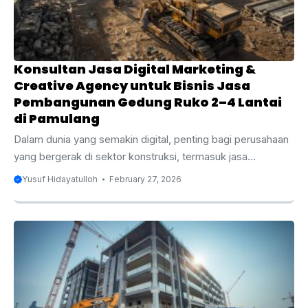
mengoptimalkan strategi ...
Konsultan Jasa Digital Marketing &
Creative Agency untuk Bisnis Jasa
Pembangunan Gedung Ruko 2–4 Lantai
di Pamulang
Dalam dunia yang semakin digital, penting bagi perusahaan
yang bergerak di sektor konstruksi, termasuk jasa
pembangunan gedung ruko 2–4 lantai di Pamulang, untuk
Yusuf Hidayatulloh
February 27, 2026
memanfaatkan strategi pemasaran digital untuk
memperluas jangkauan dan meningkatkan daya saing
mereka. Pamulang, yang terletak di Tangerang Selatan,
merupakan salah satu kawasan yang berkembang pesat,
dengan permintaan tinggi terhadap properti komersial,
termasuk ruko. Bagi bisnis yang bergerak dalam
pembangunan gedung ruko, penting untuk memiliki