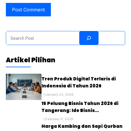
Search
Artikel Pilihan
Tren Produk Digital Terlaris di
Indonesia di Tahun 2026
January 23, 2026
15 Peluang Bisnis Tahun 2026 di
Tangerang: Ide Bisnis
Menjanjikan untuk Masa Depan
February 11, 2026
Harga Kambing dan Sapi Qurban