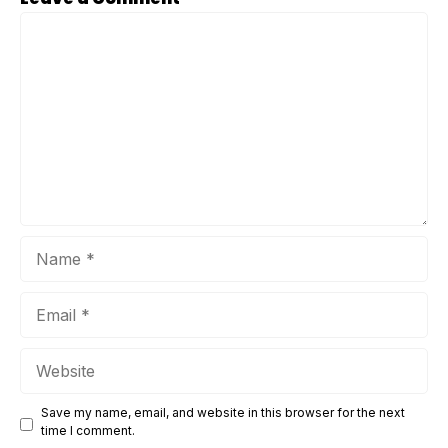
penting bagi kontraktor gedung rumah kost premium untuk
Comment
memanfaatkan strategi pemasaran digital yang efektif guna
tetap relevan dan menonjol di tengah persaingan yang
ketat. Salah ...
Name
Email
Website
Save my name, email, and website in this browser for the next
time I comment.