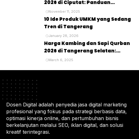
2026 di Ciputat: Panduan
Lengkap untuk Perayaan Idul
November 11, 2025
Adha
10 Ide Produk UMKM yang Sedang
Tren di Tangerang
January 28, 2026
Harga Kambing dan Sapi Qurban
2026 di Tangerang Selatan:
Panduan Lengkap untuk Pembeli
March 6, 2025
dan Penyembelihan Hewan
Kurban
Dosen Digital adalah penyedia jasa digital marketing
profesional yang fokus pada strategi berbasis data,
optimasi kinerja online, dan pertumbuhan bisnis
berkelanjutan melalui SEO, iklan digital, dan solusi
kreatif terintegrasi.