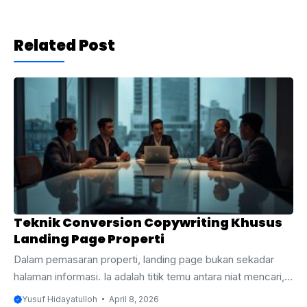
Related Post
Teknik Conversion Copywriting Khusus
Landing Page Properti
Dalam pemasaran properti, landing page bukan sekadar
halaman informasi. Ia adalah titik temu antara niat mencari,
rasa ragu, dan keputusan untuk menghubungi sales. Ini
Yusuf Hidayatulloh
April 8, 2026