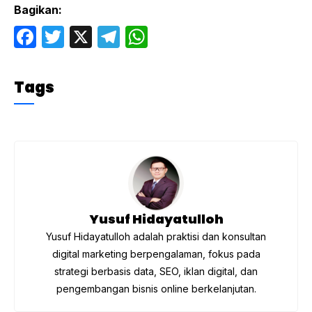
Bagikan:
F
T
X
T
W
a
w
el
h
c
itt
e
at
Tags
e
er
gr
s
b
a
A
o
m
p
o
p
k
Yusuf Hidayatulloh
Yusuf Hidayatulloh adalah praktisi dan konsultan
digital marketing berpengalaman, fokus pada
strategi berbasis data, SEO, iklan digital, dan
pengembangan bisnis online berkelanjutan.