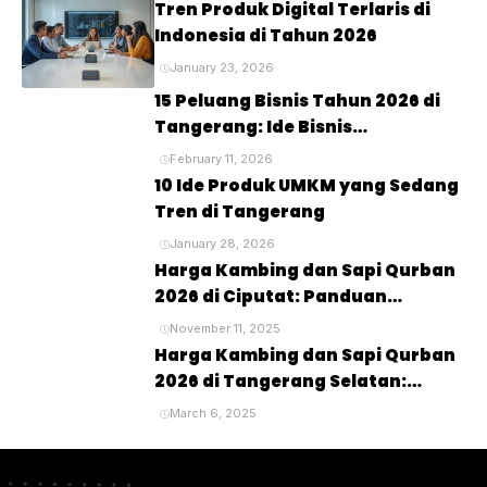
Tren Produk Digital Terlaris di
Indonesia di Tahun 2026
January 23, 2026
15 Peluang Bisnis Tahun 2026 di
Tangerang: Ide Bisnis
Menjanjikan untuk Masa Depan
February 11, 2026
10 Ide Produk UMKM yang Sedang
Tren di Tangerang
January 28, 2026
Harga Kambing dan Sapi Qurban
2026 di Ciputat: Panduan
Lengkap untuk Perayaan Idul
November 11, 2025
Adha
Harga Kambing dan Sapi Qurban
2026 di Tangerang Selatan:
Panduan Lengkap untuk Pembeli
March 6, 2025
dan Penyembelihan Hewan
Kurban