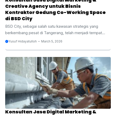
Creative Agency untuk Bisnis
Kontraktor Gedung Co-Working Space
di BSD City
BSD City, sebagai salah satu kawasan strategis yang
berkembang pesat di Tangerang, telah menjadi tempat
yang menarik bagi berbagai bisnis, termasuk sektor
Yusuf Hidayatulloh
March 5, 2026
properti dan konstruksi gedung, terutama co-working
space. Semakin banyak perusahaan dan startup yang
membutuhkan ruang kerja yang fleksibel dan efisien,
menjadikan kontraktor gedung co-working space sangat
diminati. Namun, di tengah pesatnya perkembangan
tersebut, persaingan untuk mendapatkan proyek konstruksi
gedung semakin ketat. Salah satu cara terbaik untuk
meningkatkan visibilitas dan daya saing bisnis Anda adalah
dengan memanfaatkan jasa digital ...
Konsultan Jasa Digital Marketing &