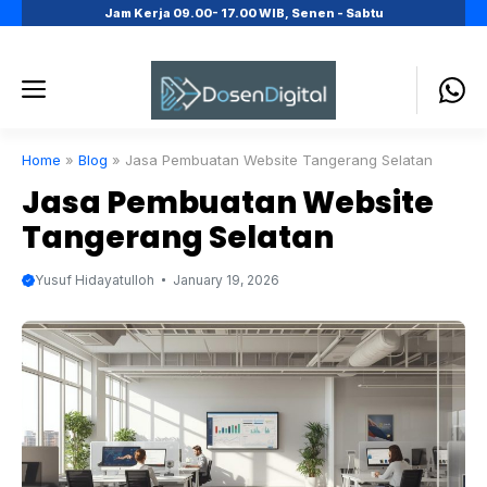
Skip
Jam Kerja 09.00- 17.00 WIB, Senen - Sabtu
to
content
Menu
Home
»
Blog
»
Jasa Pembuatan Website Tangerang Selatan
Jasa Pembuatan Website
Tangerang Selatan
Yusuf Hidayatulloh
January 19, 2026