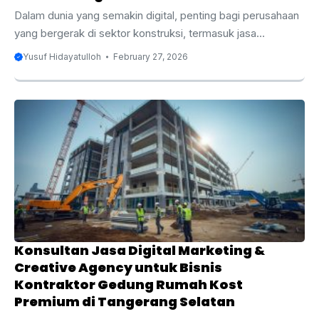
Dalam dunia yang semakin digital, penting bagi perusahaan
yang bergerak di sektor konstruksi, termasuk jasa
pembangunan gedung ruko 2–4 lantai di Pamulang, untuk
Yusuf Hidayatulloh
February 27, 2026
memanfaatkan strategi pemasaran digital untuk
memperluas jangkauan dan meningkatkan daya saing
mereka. Pamulang, yang terletak di Tangerang Selatan,
merupakan salah satu kawasan yang berkembang pesat,
dengan permintaan tinggi terhadap properti komersial,
termasuk ruko. Bagi bisnis yang bergerak dalam
pembangunan gedung ruko, penting untuk memiliki
keberadaan online yang kuat agar bisa bersaing dan
mencapai calon klien dengan efektif. ...
Konsultan Jasa Digital Marketing &
Creative Agency untuk Bisnis
Kontraktor Gedung Rumah Kost
Premium di Tangerang Selatan