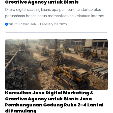
Creative Agency untuk Bisnis
Di era digital saat ini, bisnis apa pun, baik itu startup atau
perusahaan besar, harus memanfaatkan kekuatan internet
untuk menjangkau audiens yang lebih luas dan berpotensi
Yusuf Hidayatulloh
February 28, 2026
meningkatkan penjualan. Digital marketing dan creative
agency adalah dua layanan yang tidak hanya membantu
bisnis bertahan tetapi juga berkembang dalam pasar yang
semakin kompetitif. Artikel ini akan mengupas tuntas
mengenai manfaat digital marketing dan creative agency
untuk bisnis Anda, serta bagaimana memilih konsultan yang
tepat. Apakah Anda baru memulai bisnis atau ingin
mengoptimalkan strategi ...
Konsultan Jasa Digital Marketing &
Creative Agency untuk Bisnis Jasa
Pembangunan Gedung Ruko 2–4 Lantai
di Pamulang