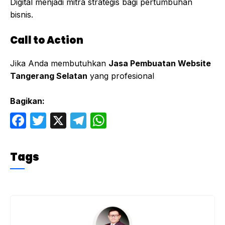
Digital menjadi mitra strategis bagi pertumbuhan
bisnis.
Call to Action
Jika Anda membutuhkan
Jasa Pembuatan Website
Tangerang Selatan
yang profesional
Bagikan:
F
T
X
T
W
a
w
el
h
c
itt
e
at
Tags
e
er
gr
s
b
a
A
o
m
p
o
p