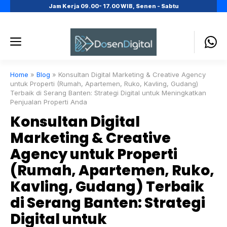
Skip
Jam Kerja 09.00- 17.00 WIB, Senen - Sabtu
to
content
Menu
Home
»
Blog
»
Konsultan Digital Marketing & Creative Agency
untuk Properti (Rumah, Apartemen, Ruko, Kavling, Gudang)
Terbaik di Serang Banten: Strategi Digital untuk Meningkatkan
Penjualan Properti Anda
Konsultan Digital
Marketing & Creative
Agency untuk Properti
(Rumah, Apartemen, Ruko,
Kavling, Gudang) Terbaik
di Serang Banten: Strategi
Digital untuk