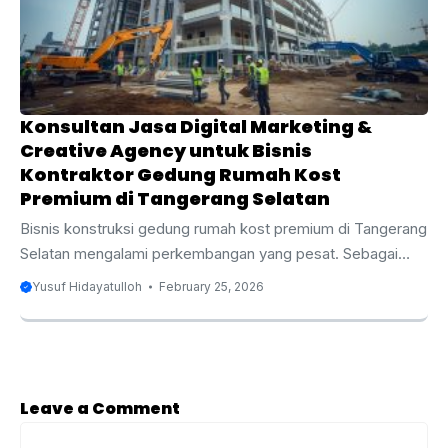
pembangunan gedung ruko, penting untuk memiliki
keberadaan online yang kuat agar bisa bersaing dan
mencapai calon klien dengan efektif. ...
Konsultan Jasa Digital Marketing &
Creative Agency untuk Bisnis
Kontraktor Gedung Rumah Kost
Premium di Tangerang Selatan
Bisnis konstruksi gedung rumah kost premium di Tangerang
Selatan mengalami perkembangan yang pesat. Sebagai
kota yang terus berkembang dengan pesat, Tangerang
Yusuf Hidayatulloh
February 25, 2026
Selatan menjadi lokasi yang strategis untuk pembangunan
gedung rumah kost premium. Dengan meningkatnya
permintaan tempat tinggal yang nyaman dan dengan
fasilitas lengkap, sektor properti, terutama rumah kost
premium, menjadi semakin kompetitif. Oleh karena itu,
Leave a Comment
penting bagi kontraktor gedung rumah kost premium untuk
Comment