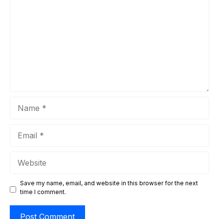
memanfaatkan strategi pemasaran digital yang efektif guna
tetap relevan dan menonjol di tengah persaingan yang
ketat. Salah ...
Name
Email
Website
Save my name, email, and website in this browser for the next
time I comment.