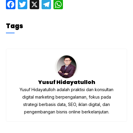
F
T
X
T
W
a
w
el
h
c
itt
e
at
Tags
e
er
gr
s
b
a
A
o
m
p
o
p
k
Yusuf Hidayatulloh
Yusuf Hidayatulloh adalah praktisi dan konsultan
digital marketing berpengalaman, fokus pada
strategi berbasis data, SEO, iklan digital, dan
pengembangan bisnis online berkelanjutan.