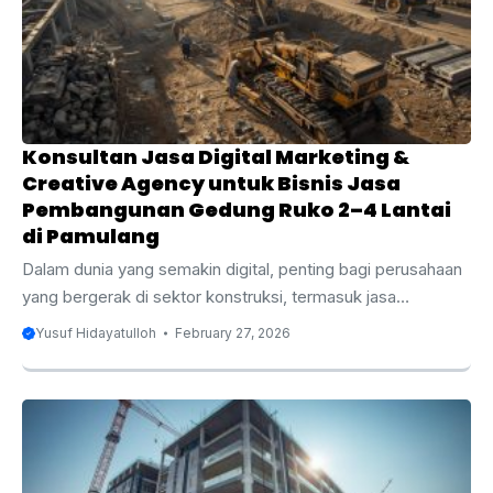
untuk bisnis Anda, serta bagaimana memilih konsultan yang
tepat. Apakah Anda baru memulai bisnis atau ingin
mengoptimalkan strategi ...
Konsultan Jasa Digital Marketing &
Creative Agency untuk Bisnis Jasa
Pembangunan Gedung Ruko 2–4 Lantai
di Pamulang
Dalam dunia yang semakin digital, penting bagi perusahaan
yang bergerak di sektor konstruksi, termasuk jasa
pembangunan gedung ruko 2–4 lantai di Pamulang, untuk
Yusuf Hidayatulloh
February 27, 2026
memanfaatkan strategi pemasaran digital untuk
memperluas jangkauan dan meningkatkan daya saing
mereka. Pamulang, yang terletak di Tangerang Selatan,
merupakan salah satu kawasan yang berkembang pesat,
dengan permintaan tinggi terhadap properti komersial,
termasuk ruko. Bagi bisnis yang bergerak dalam