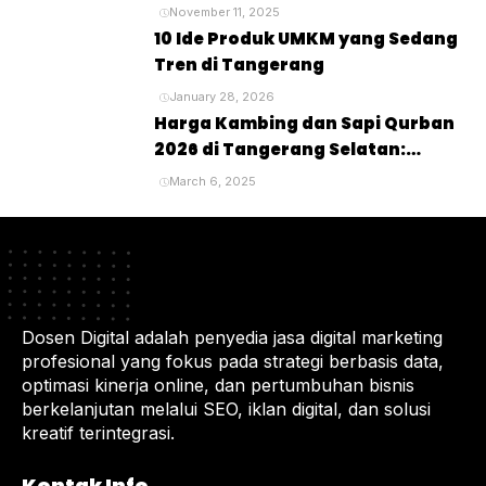
Lengkap untuk Perayaan Idul
November 11, 2025
Adha
10 Ide Produk UMKM yang Sedang
Tren di Tangerang
January 28, 2026
Harga Kambing dan Sapi Qurban
2026 di Tangerang Selatan:
Panduan Lengkap untuk Pembeli
March 6, 2025
dan Penyembelihan Hewan
Kurban
Dosen Digital adalah penyedia jasa digital marketing
profesional yang fokus pada strategi berbasis data,
optimasi kinerja online, dan pertumbuhan bisnis
berkelanjutan melalui SEO, iklan digital, dan solusi
kreatif terintegrasi.
Kontak Info