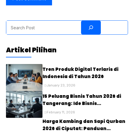
Search
Artikel Pilihan
Tren Produk Digital Terlaris di
Indonesia di Tahun 2026
January 23, 2026
15 Peluang Bisnis Tahun 2026 di
Tangerang: Ide Bisnis
Menjanjikan untuk Masa Depan
February 11, 2026
Harga Kambing dan Sapi Qurban
2026 di Ciputat: Panduan