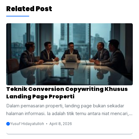
Related Post
Teknik Conversion Copywriting Khusus
Landing Page Properti
Dalam pemasaran properti, landing page bukan sekadar
halaman informasi. Ia adalah titik temu antara niat mencari,
rasa ragu, dan keputusan untuk menghubungi sales. Ini
Yusuf Hidayatulloh
April 8, 2026
penting karena perilaku buyer sudah sangat digital.
DataReportal mencatat Indonesia memiliki 230 juta