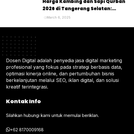
Harga Kambing dan Sapi Qurban
2026 di Tangerang Selatan:
Panduan Lengkap untuk Pembeli
March 6, 2025
dan Penyembelihan Hewan
Kurban
Dosen Digital adalah penyedia jasa digital marketing
profesional yang fokus pada strategi berbasis data,
optimasi kinerja online, dan pertumbuhan bisnis
berkelanjutan melalui SEO, iklan digital, dan solusi
kreatif terintegrasi.
Kontak Info
Silahkan hubungi kami untuk memulai beriklan.
+62 8170009168