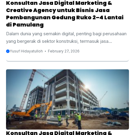
Konsultan Jasa Digital Marketing &
Creative Agency untuk Bisnis Jasa
Pembangunan Gedung Ruko 2–4 Lantai
di Pamulang
Dalam dunia yang semakin digital, penting bagi perusahaan
yang bergerak di sektor konstruksi, termasuk jasa
pembangunan gedung ruko 2–4 lantai di Pamulang, untuk
Yusuf Hidayatulloh
February 27, 2026
memanfaatkan strategi pemasaran digital untuk
memperluas jangkauan dan meningkatkan daya saing
mereka. Pamulang, yang terletak di Tangerang Selatan,
merupakan salah satu kawasan yang berkembang pesat,
dengan permintaan tinggi terhadap properti komersial,
termasuk ruko. Bagi bisnis yang bergerak dalam
pembangunan gedung ruko, penting untuk memiliki
keberadaan online yang kuat agar bisa bersaing dan
mencapai calon klien dengan efektif. ...
Konsultan Jasa Digital Marketing &