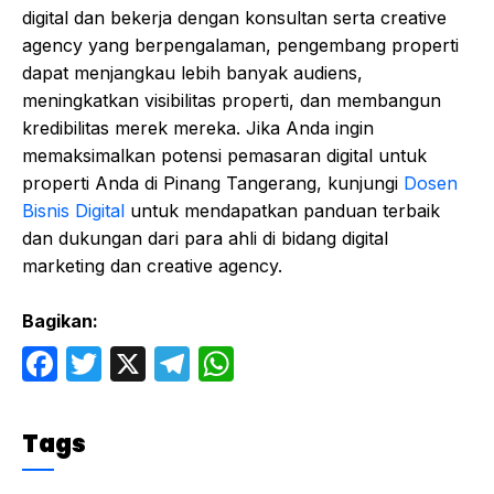
digital dan bekerja dengan konsultan serta creative
agency yang berpengalaman, pengembang properti
dapat menjangkau lebih banyak audiens,
meningkatkan visibilitas properti, dan membangun
kredibilitas merek mereka. Jika Anda ingin
memaksimalkan potensi pemasaran digital untuk
properti Anda di Pinang Tangerang, kunjungi
Dosen
Bisnis Digital
untuk mendapatkan panduan terbaik
dan dukungan dari para ahli di bidang digital
marketing dan creative agency.
Bagikan:
F
T
X
T
W
a
w
el
h
c
itt
e
at
Tags
e
er
gr
s