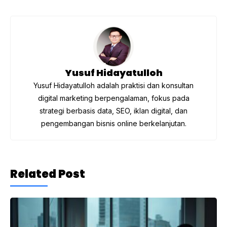
b
a
A
o
m
p
o
p
k
Yusuf Hidayatulloh
Yusuf Hidayatulloh adalah praktisi dan konsultan
digital marketing berpengalaman, fokus pada
strategi berbasis data, SEO, iklan digital, dan
pengembangan bisnis online berkelanjutan.
Related Post