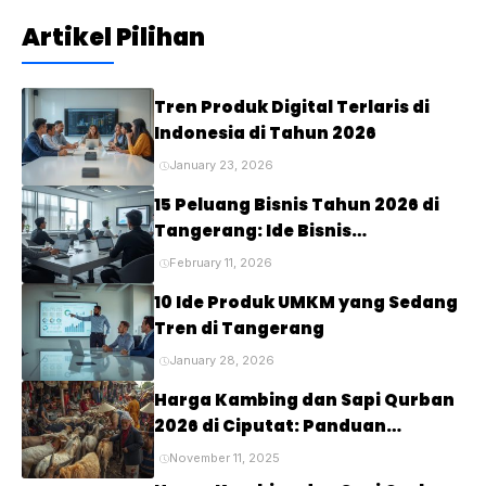
Artikel Pilihan
Tren Produk Digital Terlaris di
Indonesia di Tahun 2026
January 23, 2026
15 Peluang Bisnis Tahun 2026 di
Tangerang: Ide Bisnis
Menjanjikan untuk Masa Depan
February 11, 2026
10 Ide Produk UMKM yang Sedang
Tren di Tangerang
January 28, 2026
Harga Kambing dan Sapi Qurban
2026 di Ciputat: Panduan
Lengkap untuk Perayaan Idul
November 11, 2025
Adha