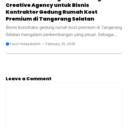
Creative Agency untuk Bisnis
Kontraktor Gedung Rumah Kost
Premium di Tangerang Selatan
Bisnis konstruksi gedung rumah kost premium di Tangerang
Selatan mengalami perkembangan yang pesat. Sebagai
kota yang terus berkembang dengan pesat, Tangerang
Yusuf Hidayatulloh
February 25, 2026
Selatan menjadi lokasi yang strategis untuk pembangunan
gedung rumah kost premium. Dengan meningkatnya
permintaan tempat tinggal yang nyaman dan dengan
fasilitas lengkap, sektor properti, terutama rumah kost
premium, menjadi semakin kompetitif. Oleh karena itu,
Leave a Comment
penting bagi kontraktor gedung rumah kost premium untuk
Comment
memanfaatkan strategi pemasaran digital yang efektif guna
tetap relevan dan menonjol di tengah persaingan yang
ketat. Salah ...