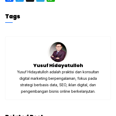
a
w
el
h
c
itt
e
at
Tags
e
er
gr
s
b
a
A
o
m
p
o
p
k
Yusuf Hidayatulloh
Yusuf Hidayatulloh adalah praktisi dan konsultan
digital marketing berpengalaman, fokus pada
strategi berbasis data, SEO, iklan digital, dan
pengembangan bisnis online berkelanjutan.