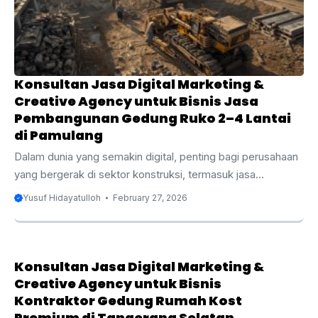
tepat. Apakah Anda baru memulai bisnis atau ingin
mengoptimalkan strategi ...
Konsultan Jasa Digital Marketing &
Creative Agency untuk Bisnis Jasa
Pembangunan Gedung Ruko 2–4 Lantai
di Pamulang
Dalam dunia yang semakin digital, penting bagi perusahaan
yang bergerak di sektor konstruksi, termasuk jasa
pembangunan gedung ruko 2–4 lantai di Pamulang, untuk
Yusuf Hidayatulloh
February 27, 2026
memanfaatkan strategi pemasaran digital untuk
memperluas jangkauan dan meningkatkan daya saing
mereka. Pamulang, yang terletak di Tangerang Selatan,
merupakan salah satu kawasan yang berkembang pesat,
Konsultan Jasa Digital Marketing &
dengan permintaan tinggi terhadap properti komersial,
Creative Agency untuk Bisnis
termasuk ruko. Bagi bisnis yang bergerak dalam
Kontraktor Gedung Rumah Kost
Premium di Tangerang Selatan
pembangunan gedung ruko, penting untuk memiliki