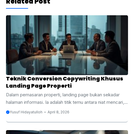
Related Post
Teknik Conversion Copywriting Khusus
Landing Page Properti
Dalam pemasaran properti, landing page bukan sekadar
halaman informasi. Ia adalah titik temu antara niat mencari,
rasa ragu, dan keputusan untuk menghubungi sales. Ini
Yusuf Hidayatulloh
April 8, 2026
penting karena perilaku buyer sudah sangat digital.
DataReportal mencatat Indonesia memiliki 230 juta
pengguna internet pada awal 2026 dengan penetrasi 80,5