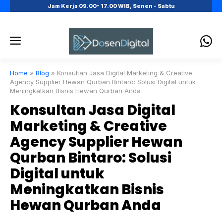
Skip
Jam Kerja 09.00- 17.00 WIB, Senen - Sabtu
to
content
Menu
Home
»
Blog
»
Konsultan Jasa Digital Marketing & Creative
Agency Supplier Hewan Qurban Bintaro: Solusi Digital untuk
Meningkatkan Bisnis Hewan Qurban Anda
Konsultan Jasa Digital
Marketing & Creative
Agency Supplier Hewan
Qurban Bintaro: Solusi
Digital untuk
Meningkatkan Bisnis
Hewan Qurban Anda