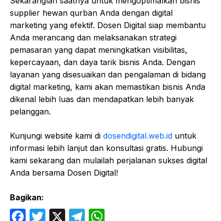
Sekaranglah saatnya untuk mengoptimalkan bisnis
supplier hewan qurban Anda dengan digital
marketing yang efektif. Dosen Digital siap membantu
Anda merancang dan melaksanakan strategi
pemasaran yang dapat meningkatkan visibilitas,
kepercayaan, dan daya tarik bisnis Anda. Dengan
layanan yang disesuaikan dan pengalaman di bidang
digital marketing, kami akan memastikan bisnis Anda
dikenal lebih luas dan mendapatkan lebih banyak
pelanggan.
Kunjungi website kami di
dosendigital.web.id
untuk
informasi lebih lanjut dan konsultasi gratis. Hubungi
kami sekarang dan mulailah perjalanan sukses digital
Anda bersama Dosen Digital!
Bagikan:
F
T
X
T
W