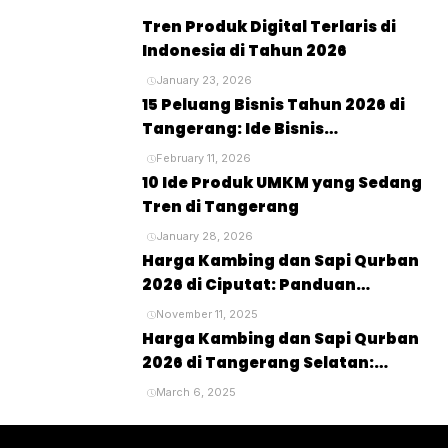
Tren Produk Digital Terlaris di
Indonesia di Tahun 2026
January 23, 2026
15 Peluang Bisnis Tahun 2026 di
Tangerang: Ide Bisnis
Menjanjikan untuk Masa Depan
February 11, 2026
10 Ide Produk UMKM yang Sedang
Tren di Tangerang
January 28, 2026
Harga Kambing dan Sapi Qurban
2026 di Ciputat: Panduan
Lengkap untuk Perayaan Idul
November 11, 2025
Adha
Harga Kambing dan Sapi Qurban
2026 di Tangerang Selatan:
Panduan Lengkap untuk Pembeli
March 6, 2025
dan Penyembelihan Hewan
Kurban