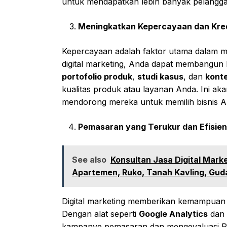
untuk mendapatkan lebih banyak pelangga
Meningkatkan Kepercayaan dan Kredi
Kepercayaan adalah faktor utama dalam
digital marketing, Anda dapat membangun kr
portofolio produk
,
studi kasus
, dan
konte
kualitas produk atau layanan Anda. Ini a
mendorong mereka untuk memilih bisnis A
Pemasaran yang Terukur dan Efisien
See also
Konsultan Jasa Digital Mark
Apartemen, Ruko, Tanah Kavling, Gud
Digital marketing memberikan kemampuan
Dengan alat seperti
Google Analytics
dan
kampanye pemasaran dan mengevaluasi Re