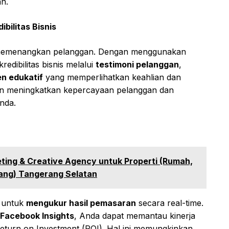
n.
bilitas Bisnis
 memenangkan pelanggan. Dengan menggunakan
edibilitas bisnis melalui
testimoni pelanggan
,
n edukatif
yang memperlihatkan keahlian dan
kan meningkatkan kepercayaan pelanggan dan
nda.
eting & Creative Agency untuk Properti (Rumah,
ang) Tangerang Selatan
 untuk
mengukur hasil pemasaran
secara real-time.
Facebook Insights
, Anda dapat memantau kinerja
turn on Investment (ROI). Hal ini memungkinkan