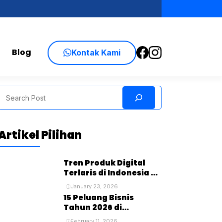
Blog
Kontak Kami
Search
Artikel Pilihan
Tren Produk Digital
Terlaris di Indonesia di
Tahun 2026
January 23, 2026
15 Peluang Bisnis
Tahun 2026 di
Tangerang: Ide Bisnis
February 11, 2026