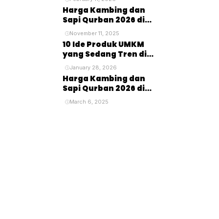
Menjanjikan untuk
Harga Kambing dan
Masa Depan
Sapi Qurban 2026 di
Ciputat: Panduan
November 11, 2025
Lengkap untuk
10 Ide Produk UMKM
Perayaan Idul Adha
yang Sedang Tren di
Tangerang
January 28, 2026
Harga Kambing dan
Sapi Qurban 2026 di
Tangerang Selatan:
March 6, 2025
Panduan Lengkap
untuk Pembeli dan
Penyembelihan Hewan
Kurban