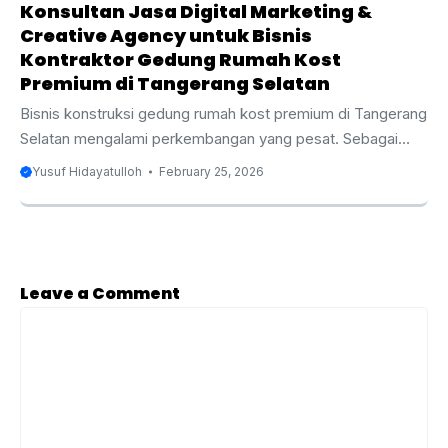
Konsultan Jasa Digital Marketing &
Creative Agency untuk Bisnis
Kontraktor Gedung Rumah Kost
Premium di Tangerang Selatan
Bisnis konstruksi gedung rumah kost premium di Tangerang
Selatan mengalami perkembangan yang pesat. Sebagai
kota yang terus berkembang dengan pesat, Tangerang
Yusuf Hidayatulloh
February 25, 2026
Selatan menjadi lokasi yang strategis untuk pembangunan
gedung rumah kost premium. Dengan meningkatnya
permintaan tempat tinggal yang nyaman dan dengan
fasilitas lengkap, sektor properti, terutama rumah kost
premium, menjadi semakin kompetitif. Oleh karena itu,
Leave a Comment
penting bagi kontraktor gedung rumah kost premium untuk
Comment
memanfaatkan strategi pemasaran digital yang efektif guna
tetap relevan dan menonjol di tengah persaingan yang
ketat. Salah ...