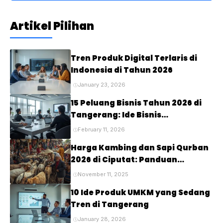
Artikel Pilihan
Tren Produk Digital Terlaris di
Indonesia di Tahun 2026
January 23, 2026
15 Peluang Bisnis Tahun 2026 di
Tangerang: Ide Bisnis
Menjanjikan untuk Masa Depan
February 11, 2026
Harga Kambing dan Sapi Qurban
2026 di Ciputat: Panduan
Lengkap untuk Perayaan Idul
November 11, 2025
Adha
10 Ide Produk UMKM yang Sedang
Tren di Tangerang
January 28, 2026