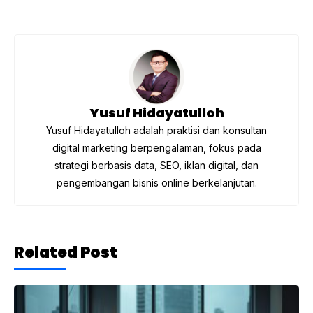
b
a
A
o
m
p
o
p
k
Yusuf Hidayatulloh
Yusuf Hidayatulloh adalah praktisi dan konsultan
digital marketing berpengalaman, fokus pada
strategi berbasis data, SEO, iklan digital, dan
pengembangan bisnis online berkelanjutan.
Related Post