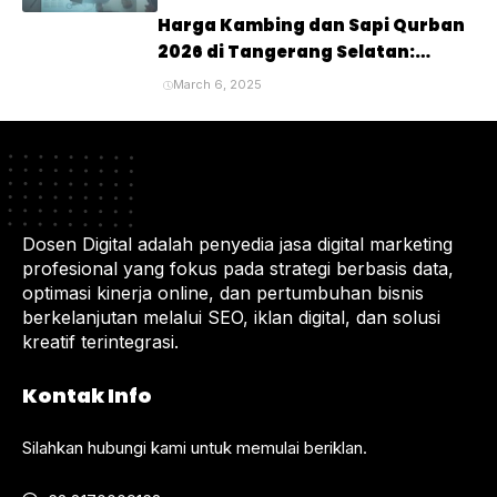
Harga Kambing dan Sapi Qurban
2026 di Tangerang Selatan:
Panduan Lengkap untuk Pembeli
March 6, 2025
dan Penyembelihan Hewan
Kurban
Dosen Digital adalah penyedia jasa digital marketing
profesional yang fokus pada strategi berbasis data,
optimasi kinerja online, dan pertumbuhan bisnis
berkelanjutan melalui SEO, iklan digital, dan solusi
kreatif terintegrasi.
Kontak Info
Silahkan hubungi kami untuk memulai beriklan.