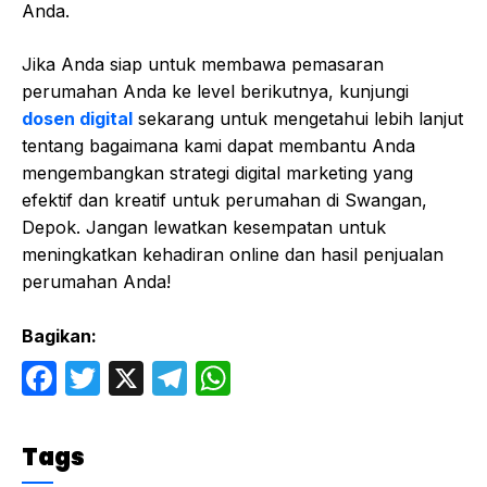
Anda.
Jika Anda siap untuk membawa pemasaran
perumahan Anda ke level berikutnya, kunjungi
dosen digital
sekarang untuk mengetahui lebih lanjut
tentang bagaimana kami dapat membantu Anda
mengembangkan strategi digital marketing yang
efektif dan kreatif untuk perumahan di Swangan,
Depok. Jangan lewatkan kesempatan untuk
meningkatkan kehadiran online dan hasil penjualan
perumahan Anda!
Bagikan:
F
T
X
T
W
a
w
el
h
c
itt
e
at
Tags
e
er
gr
s