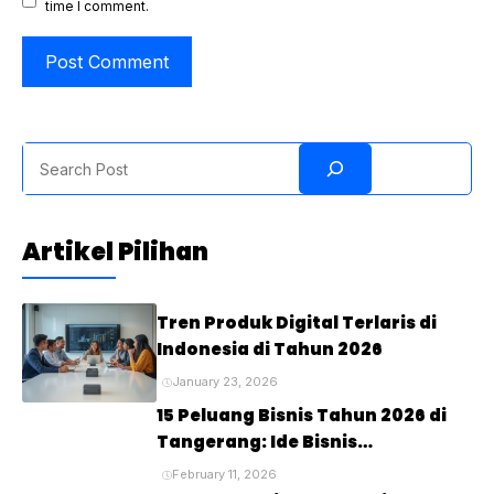
time I comment.
Search
Artikel Pilihan
Tren Produk Digital Terlaris di
Indonesia di Tahun 2026
January 23, 2026
15 Peluang Bisnis Tahun 2026 di
Tangerang: Ide Bisnis
Menjanjikan untuk Masa Depan
February 11, 2026