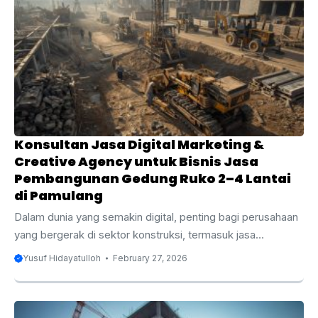
semakin kompetitif. Artikel ini akan mengupas tuntas
mengenai manfaat digital marketing dan creative agency
untuk bisnis Anda, serta bagaimana memilih konsultan yang
tepat. Apakah Anda baru memulai bisnis atau ingin
mengoptimalkan strategi ...
Konsultan Jasa Digital Marketing &
Creative Agency untuk Bisnis Jasa
Pembangunan Gedung Ruko 2–4 Lantai
di Pamulang
Dalam dunia yang semakin digital, penting bagi perusahaan
yang bergerak di sektor konstruksi, termasuk jasa
pembangunan gedung ruko 2–4 lantai di Pamulang, untuk
Yusuf Hidayatulloh
February 27, 2026
memanfaatkan strategi pemasaran digital untuk
memperluas jangkauan dan meningkatkan daya saing
mereka. Pamulang, yang terletak di Tangerang Selatan,