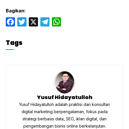
Bagikan:
F
T
X
T
W
a
w
el
h
c
itt
e
at
Tags
e
er
gr
s
b
a
A
o
m
p
o
p
k
Yusuf Hidayatulloh
Yusuf Hidayatulloh adalah praktisi dan konsultan
digital marketing berpengalaman, fokus pada
strategi berbasis data, SEO, iklan digital, dan
pengembangan bisnis online berkelanjutan.