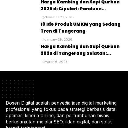
Harga Kambing dan Sapi Qurban
2026 di Ciputat: Panduan
Lengkap untuk Perayaan Idul
November 11, 2025
Adha
10 Ide Produk UMKM yang Sedang
Tren di Tangerang
January 28, 2026
Harga Kambing dan Sapi Qurban
2026 di Tangerang Selatan:
Panduan Lengkap untuk Pembeli
March 6, 2025
dan Penyembelihan Hewan
Kurban
Dosen Digital adalah penyedia jasa digital marketing
profesional yang fokus pada strategi berbasis data,
optimasi kinerja online, dan pertumbuhan bisnis
berkelanjutan melalui SEO, iklan digital, dan solusi