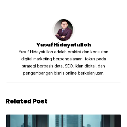
b
a
A
o
m
p
o
p
k
Yusuf Hidayatulloh
Yusuf Hidayatulloh adalah praktisi dan konsultan
digital marketing berpengalaman, fokus pada
strategi berbasis data, SEO, iklan digital, dan
pengembangan bisnis online berkelanjutan.
Related Post