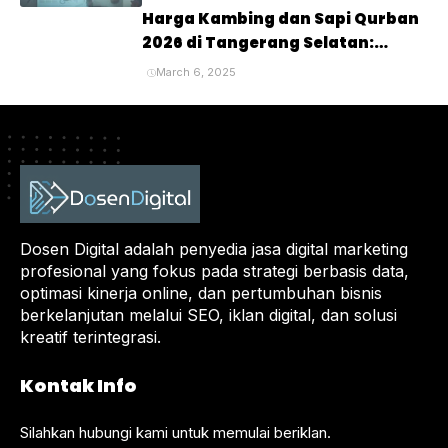
Harga Kambing dan Sapi Qurban
2026 di Tangerang Selatan:
Panduan Lengkap untuk Pembeli
March 6, 2025
dan Penyembelihan Hewan
Kurban
Dosen Digital adalah penyedia jasa digital marketing
profesional yang fokus pada strategi berbasis data,
optimasi kinerja online, dan pertumbuhan bisnis
berkelanjutan melalui SEO, iklan digital, dan solusi
kreatif terintegrasi.
Kontak Info
Silahkan hubungi kami untuk memulai beriklan.