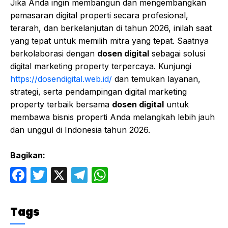
Jika Anda ingin membangun dan mengembangkan
pemasaran digital properti secara profesional,
terarah, dan berkelanjutan di tahun 2026, inilah saat
yang tepat untuk memilih mitra yang tepat. Saatnya
berkolaborasi dengan
dosen digital
sebagai solusi
digital marketing property terpercaya. Kunjungi
https://dosendigital.web.id/
dan temukan layanan,
strategi, serta pendampingan digital marketing
property terbaik bersama
dosen digital
untuk
membawa bisnis properti Anda melangkah lebih jauh
dan unggul di Indonesia tahun 2026.
Bagikan:
F
T
X
T
W
a
w
el
h
c
itt
e
at
Tags
e
er
gr
s