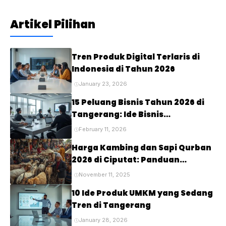
Artikel Pilihan
Tren Produk Digital Terlaris di
Indonesia di Tahun 2026
January 23, 2026
15 Peluang Bisnis Tahun 2026 di
Tangerang: Ide Bisnis
Menjanjikan untuk Masa Depan
February 11, 2026
Harga Kambing dan Sapi Qurban
2026 di Ciputat: Panduan
Lengkap untuk Perayaan Idul
November 11, 2025
Adha
10 Ide Produk UMKM yang Sedang
Tren di Tangerang
January 28, 2026