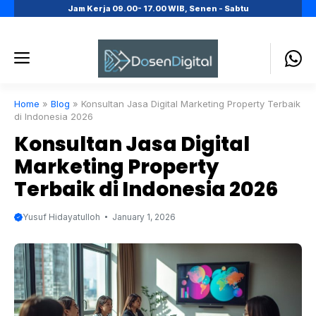
Skip
Jam Kerja 09.00- 17.00 WIB, Senen - Sabtu
to
content
Menu
Home
»
Blog
»
Konsultan Jasa Digital Marketing Property Terbaik
di Indonesia 2026
Konsultan Jasa Digital
Marketing Property
Terbaik di Indonesia 2026
Yusuf Hidayatulloh
January 1, 2026