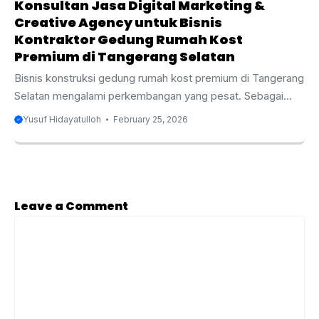
Konsultan Jasa Digital Marketing &
Creative Agency untuk Bisnis
Kontraktor Gedung Rumah Kost
Premium di Tangerang Selatan
Bisnis konstruksi gedung rumah kost premium di Tangerang
Selatan mengalami perkembangan yang pesat. Sebagai
kota yang terus berkembang dengan pesat, Tangerang
Yusuf Hidayatulloh
February 25, 2026
Selatan menjadi lokasi yang strategis untuk pembangunan
gedung rumah kost premium. Dengan meningkatnya
permintaan tempat tinggal yang nyaman dan dengan
fasilitas lengkap, sektor properti, terutama rumah kost
premium, menjadi semakin kompetitif. Oleh karena itu,
Leave a Comment
penting bagi kontraktor gedung rumah kost premium untuk
Comment
memanfaatkan strategi pemasaran digital yang efektif guna
tetap relevan dan menonjol di tengah persaingan yang
ketat. Salah ...