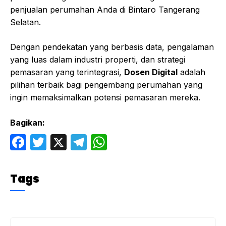
penjualan perumahan Anda di Bintaro Tangerang
Selatan.
Dengan pendekatan yang berbasis data, pengalaman
yang luas dalam industri properti, dan strategi
pemasaran yang terintegrasi,
Dosen Digital
adalah
pilihan terbaik bagi pengembang perumahan yang
ingin memaksimalkan potensi pemasaran mereka.
Bagikan:
F
T
X
T
W
a
w
el
h
c
itt
e
at
Tags
e
er
gr
s
b
a
A
o
m
p