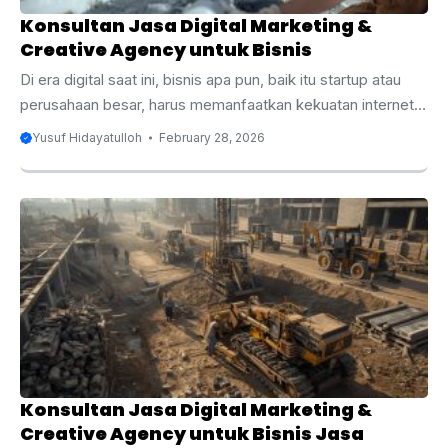
Konsultan Jasa Digital Marketing &
Creative Agency untuk Bisnis
Di era digital saat ini, bisnis apa pun, baik itu startup atau
perusahaan besar, harus memanfaatkan kekuatan internet
untuk menjangkau audiens yang lebih luas dan berpotensi
Yusuf Hidayatulloh
February 28, 2026
meningkatkan penjualan. Digital marketing dan creative
agency adalah dua layanan yang tidak hanya membantu
bisnis bertahan tetapi juga berkembang dalam pasar yang
semakin kompetitif. Artikel ini akan mengupas tuntas
mengenai manfaat digital marketing dan creative agency
untuk bisnis Anda, serta bagaimana memilih konsultan yang
tepat. Apakah Anda baru memulai bisnis atau ingin
mengoptimalkan strategi ...
Konsultan Jasa Digital Marketing &
Creative Agency untuk Bisnis Jasa