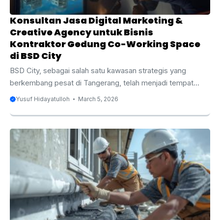
Konsultan Jasa Digital Marketing &
Creative Agency untuk Bisnis
Kontraktor Gedung Co-Working Space
di BSD City
BSD City, sebagai salah satu kawasan strategis yang
berkembang pesat di Tangerang, telah menjadi tempat
yang menarik bagi berbagai bisnis, termasuk sektor
Yusuf Hidayatulloh
March 5, 2026
properti dan konstruksi gedung, terutama co-working
space. Semakin banyak perusahaan dan startup yang
membutuhkan ruang kerja yang fleksibel dan efisien,
menjadikan kontraktor gedung co-working space sangat
diminati. Namun, di tengah pesatnya perkembangan
tersebut, persaingan untuk mendapatkan proyek konstruksi
gedung semakin ketat. Salah satu cara terbaik untuk
meningkatkan visibilitas dan daya saing bisnis Anda adalah
dengan memanfaatkan jasa digital ...