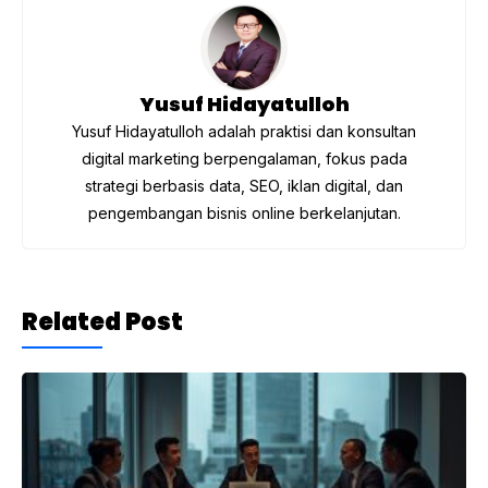
o
p
k
Yusuf Hidayatulloh
Yusuf Hidayatulloh adalah praktisi dan konsultan
digital marketing berpengalaman, fokus pada
strategi berbasis data, SEO, iklan digital, dan
pengembangan bisnis online berkelanjutan.
Related Post