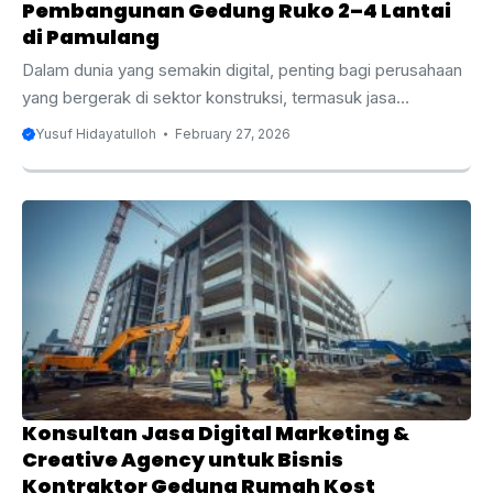
Pembangunan Gedung Ruko 2–4 Lantai
di Pamulang
Dalam dunia yang semakin digital, penting bagi perusahaan
yang bergerak di sektor konstruksi, termasuk jasa
pembangunan gedung ruko 2–4 lantai di Pamulang, untuk
Yusuf Hidayatulloh
February 27, 2026
memanfaatkan strategi pemasaran digital untuk
memperluas jangkauan dan meningkatkan daya saing
mereka. Pamulang, yang terletak di Tangerang Selatan,
merupakan salah satu kawasan yang berkembang pesat,
dengan permintaan tinggi terhadap properti komersial,
termasuk ruko. Bagi bisnis yang bergerak dalam
pembangunan gedung ruko, penting untuk memiliki
keberadaan online yang kuat agar bisa bersaing dan
mencapai calon klien dengan efektif. ...
Konsultan Jasa Digital Marketing &
Creative Agency untuk Bisnis
Kontraktor Gedung Rumah Kost