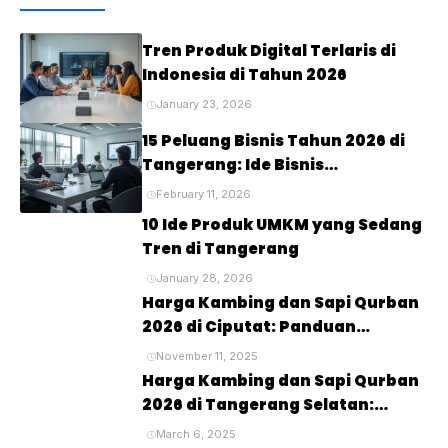
Tren Produk Digital Terlaris di
Indonesia di Tahun 2026
January 23, 2026
15 Peluang Bisnis Tahun 2026 di
Tangerang: Ide Bisnis
Menjanjikan untuk Masa Depan
February 11, 2026
10 Ide Produk UMKM yang Sedang
Tren di Tangerang
January 28, 2026
Harga Kambing dan Sapi Qurban
2026 di Ciputat: Panduan
Lengkap untuk Perayaan Idul
November 11, 2025
Adha
Harga Kambing dan Sapi Qurban
2026 di Tangerang Selatan:
Panduan Lengkap untuk Pembeli
March 6, 2025