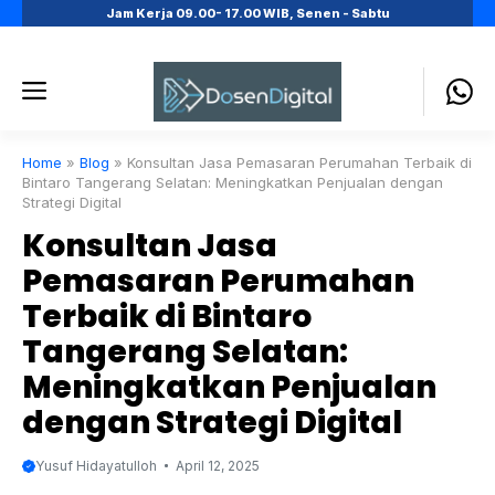
Skip
Jam Kerja 09.00- 17.00 WIB, Senen - Sabtu
to
content
Menu
Home
»
Blog
»
Konsultan Jasa Pemasaran Perumahan Terbaik di
Bintaro Tangerang Selatan: Meningkatkan Penjualan dengan
Strategi Digital
Konsultan Jasa
Pemasaran Perumahan
Terbaik di Bintaro
Tangerang Selatan:
Meningkatkan Penjualan
dengan Strategi Digital
Yusuf Hidayatulloh
April 12, 2025