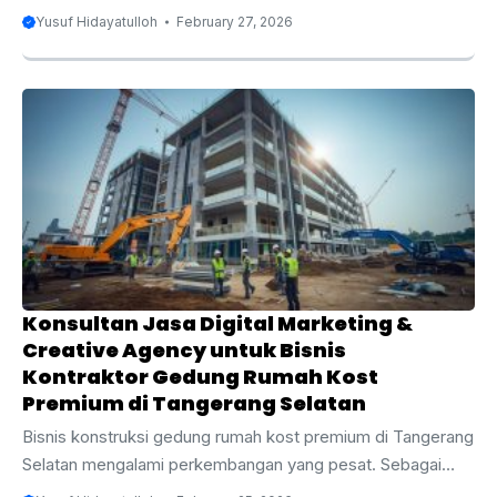
pembangunan gedung ruko 2–4 lantai di Pamulang, untuk
Yusuf Hidayatulloh
February 27, 2026
memanfaatkan strategi pemasaran digital untuk
memperluas jangkauan dan meningkatkan daya saing
mereka. Pamulang, yang terletak di Tangerang Selatan,
merupakan salah satu kawasan yang berkembang pesat,
dengan permintaan tinggi terhadap properti komersial,
termasuk ruko. Bagi bisnis yang bergerak dalam
pembangunan gedung ruko, penting untuk memiliki
keberadaan online yang kuat agar bisa bersaing dan
mencapai calon klien dengan efektif. ...
Konsultan Jasa Digital Marketing &
Creative Agency untuk Bisnis
Kontraktor Gedung Rumah Kost
Premium di Tangerang Selatan
Bisnis konstruksi gedung rumah kost premium di Tangerang
Selatan mengalami perkembangan yang pesat. Sebagai
kota yang terus berkembang dengan pesat, Tangerang