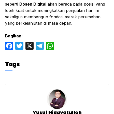
seperti
Dosen Digital
akan berada pada posisi yang
lebih kuat untuk meningkatkan penjualan hari ini
sekaligus membangun fondasi merek perumahan
yang berkelanjutan di masa depan.
Bagikan:
F
T
X
T
W
a
w
el
h
c
itt
e
at
Tags
e
er
gr
s
b
a
A
o
m
p
o
p
k
Yusuf Hidayatulloh