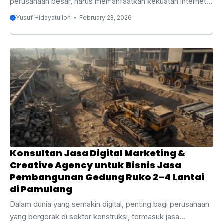
perusahaan besar, harus memanfaatkan kekuatan internet
untuk menjangkau audiens yang lebih luas dan berpotensi
Yusuf Hidayatulloh
February 28, 2026
meningkatkan penjualan. Digital marketing dan creative
agency adalah dua layanan yang tidak hanya membantu
bisnis bertahan tetapi juga berkembang dalam pasar yang
semakin kompetitif. Artikel ini akan mengupas tuntas
mengenai manfaat digital marketing dan creative agency
untuk bisnis Anda, serta bagaimana memilih konsultan yang
tepat. Apakah Anda baru memulai bisnis atau ingin
mengoptimalkan strategi ...
Konsultan Jasa Digital Marketing &
Creative Agency untuk Bisnis Jasa
Pembangunan Gedung Ruko 2–4 Lantai
di Pamulang
Dalam dunia yang semakin digital, penting bagi perusahaan
yang bergerak di sektor konstruksi, termasuk jasa