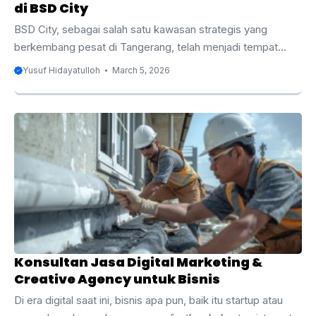
di BSD City
BSD City, sebagai salah satu kawasan strategis yang
berkembang pesat di Tangerang, telah menjadi tempat
yang menarik bagi berbagai bisnis, termasuk sektor
Yusuf Hidayatulloh
March 5, 2026
properti dan konstruksi gedung, terutama co-working
space. Semakin banyak perusahaan dan startup yang
membutuhkan ruang kerja yang fleksibel dan efisien,
menjadikan kontraktor gedung co-working space sangat
diminati. Namun, di tengah pesatnya perkembangan
tersebut, persaingan untuk mendapatkan proyek konstruksi
gedung semakin ketat. Salah satu cara terbaik untuk
meningkatkan visibilitas dan daya saing bisnis Anda adalah
dengan memanfaatkan jasa digital ...
Konsultan Jasa Digital Marketing &
Creative Agency untuk Bisnis
Di era digital saat ini, bisnis apa pun, baik itu startup atau