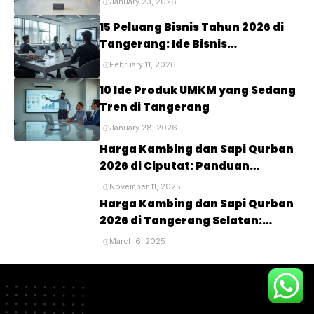
January 23, 2026
15 Peluang Bisnis Tahun 2026 di
Tangerang: Ide Bisnis
Menjanjikan untuk Masa Depan
February 11, 2026
10 Ide Produk UMKM yang Sedang
Tren di Tangerang
January 28, 2026
Harga Kambing dan Sapi Qurban
2026 di Ciputat: Panduan
Lengkap untuk Perayaan Idul
November 11, 2025
Adha
Harga Kambing dan Sapi Qurban
2026 di Tangerang Selatan:
Panduan Lengkap untuk Pembeli
March 6, 2025
dan Penyembelihan Hewan
Kurban