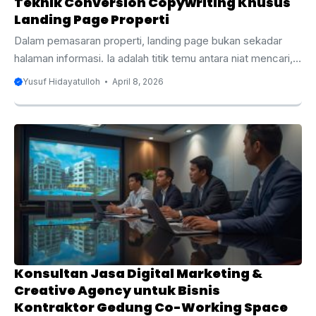
Teknik Conversion Copywriting Khusus
Landing Page Properti
Dalam pemasaran properti, landing page bukan sekadar
halaman informasi. Ia adalah titik temu antara niat mencari,
rasa ragu, dan keputusan untuk menghubungi sales. Ini
Yusuf Hidayatulloh
April 8, 2026
penting karena perilaku buyer sudah sangat digital.
DataReportal mencatat Indonesia memiliki 230 juta
pengguna internet pada awal 2026 dengan penetrasi 80,5
persen, sementara National Association of REALTORS
menunjukkan 52 persen buyer menemukan rumah melalui
pencarian online. Artinya, sebelum datang ke marketing
gallery, banyak calon pembeli sudah menilai proyek Anda
dari headline, foto, deskripsi, dan cara Anda ...
Konsultan Jasa Digital Marketing &
Creative Agency untuk Bisnis
Kontraktor Gedung Co-Working Space