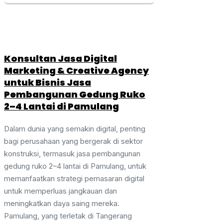
Konsultan Jasa Digital
Marketing & Creative Agency
untuk Bisnis Jasa
Pembangunan Gedung Ruko
2–4 Lantai di Pamulang
Dalam dunia yang semakin digital, penting
bagi perusahaan yang bergerak di sektor
konstruksi, termasuk jasa pembangunan
gedung ruko 2–4 lantai di Pamulang, untuk
memanfaatkan strategi pemasaran digital
untuk memperluas jangkauan dan
meningkatkan daya saing mereka.
Pamulang, yang terletak di Tangerang