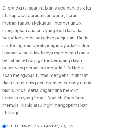
Di era digital saat ini, bisnis apa pun, baik itu
startup atau perusahaan besar, harus
memanfaatkan kekuatan internet untuk
menjangkau audiens yang lebih luas dan
berpotensi meningkatkan penjualan. Digital
marketing dan creative agency adalah dua
layanan yang tidak hanya membantu bisnis
bertahan tetapi juga berkembang dalam
pasar yang semakin kompetitif. Artikel ini
akan mengupas tuntas mengenai manfaat
digital marketing dan creative agency untuk
bisnis Anda, serta bagaimana memilih
konsultan yang tepat. Apakah Anda baru
memulai bisnis atau ingin mengoptimalkan
strategi ...
Yusuf Hidayatulloh
February 28, 2026