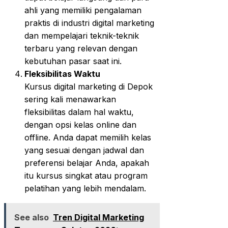
ahli yang memiliki pengalaman
praktis di industri digital marketing
dan mempelajari teknik-teknik
terbaru yang relevan dengan
kebutuhan pasar saat ini.
Fleksibilitas Waktu
Kursus digital marketing di Depok
sering kali menawarkan
fleksibilitas dalam hal waktu,
dengan opsi kelas online dan
offline. Anda dapat memilih kelas
yang sesuai dengan jadwal dan
preferensi belajar Anda, apakah
itu kursus singkat atau program
pelatihan yang lebih mendalam.
See also
Tren Digital Marketing