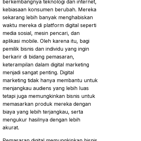
berkembangnya teknologi dan internet,
kebiasaan konsumen berubah. Mereka
sekarang lebih banyak menghabiskan
waktu mereka di platform digital seperti
media sosial, mesin pencari, dan
aplikasi mobile. Oleh karena itu, bagi
pemilik bisnis dan individu yang ingin
berkarir di bidang pemasaran,
keterampilan dalam digital marketing
menjadi sangat penting. Digital
marketing tidak hanya membantu untuk
menjangkau audiens yang lebih luas
tetapi juga memungkinkan bisnis untuk
memasarkan produk mereka dengan
biaya yang lebih terjangkau, serta
mengukur hasilnya dengan lebih
akurat.
Pemasaran digital memungkinkan bisnis