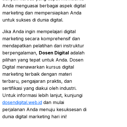
Anda menguasai berbagai aspek digital
marketing dan mempersiapkan Anda
untuk sukses di dunia digital.
Jika Anda ingin mempelajari digital
marketing secara komprehensif dan
mendapatkan pelatihan dari instruktur
berpengalaman,
Dosen Digital
adalah
pilihan yang tepat untuk Anda. Dosen
Digital menawarkan kursus digital
marketing terbaik dengan materi
terbaru, pengajaran praktis, dan
sertifikasi yang diakui oleh industri.
Untuk informasi lebih lanjut, kunjungi
dosendigital.web.id
dan mulai
perjalanan Anda menuju kesuksesan di
dunia digital marketing hari ini!