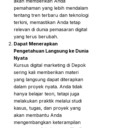
akan memberikan Anda
pemahaman yang lebih mendalam
tentang tren terbaru dan teknologi
terkini, memastikan Anda tetap
relevan di dunia pemasaran digital
yang terus berubah.
Dapat Menerapkan
Pengetahuan Langsung ke Dunia
Nyata
Kursus digital marketing di Depok
sering kali memberikan materi
yang langsung dapat diterapkan
dalam proyek nyata. Anda tidak
hanya belajar teori, tetapi juga
melakukan praktik melalui studi
kasus, tugas, dan proyek yang
akan membantu Anda
mengembangkan keterampilan