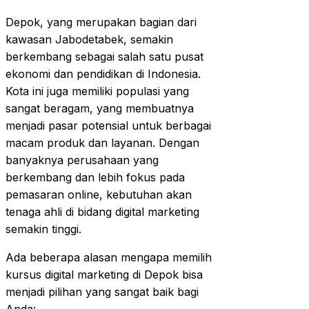
Depok, yang merupakan bagian dari
kawasan Jabodetabek, semakin
berkembang sebagai salah satu pusat
ekonomi dan pendidikan di Indonesia.
Kota ini juga memiliki populasi yang
sangat beragam, yang membuatnya
menjadi pasar potensial untuk berbagai
macam produk dan layanan. Dengan
banyaknya perusahaan yang
berkembang dan lebih fokus pada
pemasaran online, kebutuhan akan
tenaga ahli di bidang digital marketing
semakin tinggi.
Ada beberapa alasan mengapa memilih
kursus digital marketing di Depok bisa
menjadi pilihan yang sangat baik bagi