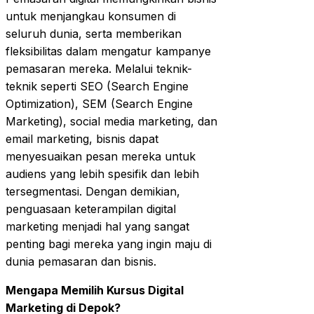
untuk menjangkau konsumen di
seluruh dunia, serta memberikan
fleksibilitas dalam mengatur kampanye
pemasaran mereka. Melalui teknik-
teknik seperti SEO (Search Engine
Optimization), SEM (Search Engine
Marketing), social media marketing, dan
email marketing, bisnis dapat
menyesuaikan pesan mereka untuk
audiens yang lebih spesifik dan lebih
tersegmentasi. Dengan demikian,
penguasaan keterampilan digital
marketing menjadi hal yang sangat
penting bagi mereka yang ingin maju di
dunia pemasaran dan bisnis.
Mengapa Memilih Kursus Digital
Marketing di Depok?