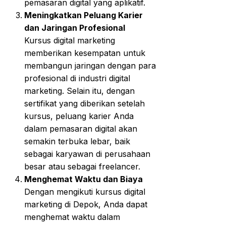
pemasaran digital yang aplikatif.
Meningkatkan Peluang Karier
dan Jaringan Profesional
Kursus digital marketing
memberikan kesempatan untuk
membangun jaringan dengan para
profesional di industri digital
marketing. Selain itu, dengan
sertifikat yang diberikan setelah
kursus, peluang karier Anda
dalam pemasaran digital akan
semakin terbuka lebar, baik
sebagai karyawan di perusahaan
besar atau sebagai freelancer.
Menghemat Waktu dan Biaya
Dengan mengikuti kursus digital
marketing di Depok, Anda dapat
menghemat waktu dalam