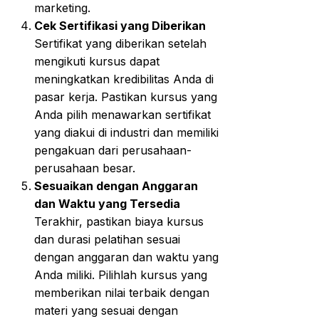
marketing.
Cek Sertifikasi yang Diberikan
Sertifikat yang diberikan setelah
mengikuti kursus dapat
meningkatkan kredibilitas Anda di
pasar kerja. Pastikan kursus yang
Anda pilih menawarkan sertifikat
yang diakui di industri dan memiliki
pengakuan dari perusahaan-
perusahaan besar.
Sesuaikan dengan Anggaran
dan Waktu yang Tersedia
Terakhir, pastikan biaya kursus
dan durasi pelatihan sesuai
dengan anggaran dan waktu yang
Anda miliki. Pilihlah kursus yang
memberikan nilai terbaik dengan
materi yang sesuai dengan