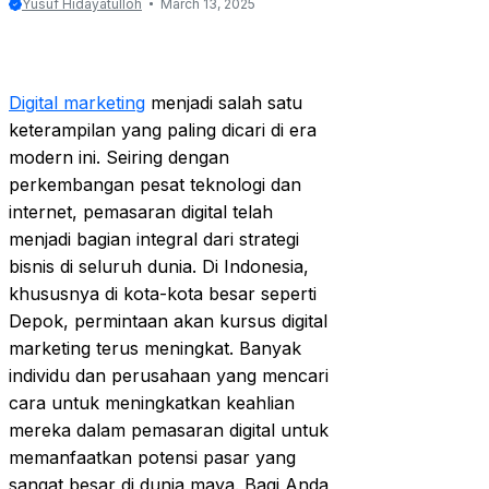
Yusuf Hidayatulloh
March 13, 2025
Digital marketing
menjadi salah satu
keterampilan yang paling dicari di era
modern ini. Seiring dengan
perkembangan pesat teknologi dan
internet, pemasaran digital telah
menjadi bagian integral dari strategi
bisnis di seluruh dunia. Di Indonesia,
khususnya di kota-kota besar seperti
Depok, permintaan akan kursus digital
marketing terus meningkat. Banyak
individu dan perusahaan yang mencari
cara untuk meningkatkan keahlian
mereka dalam pemasaran digital untuk
memanfaatkan potensi pasar yang
sangat besar di dunia maya. Bagi Anda