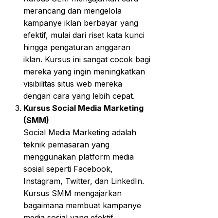
merancang dan mengelola
kampanye iklan berbayar yang
efektif, mulai dari riset kata kunci
hingga pengaturan anggaran
iklan. Kursus ini sangat cocok bagi
mereka yang ingin meningkatkan
visibilitas situs web mereka
dengan cara yang lebih cepat.
Kursus Social Media Marketing
(SMM)
Social Media Marketing adalah
teknik pemasaran yang
menggunakan platform media
sosial seperti Facebook,
Instagram, Twitter, dan LinkedIn.
Kursus SMM mengajarkan
bagaimana membuat kampanye
media sosial yang efektif,