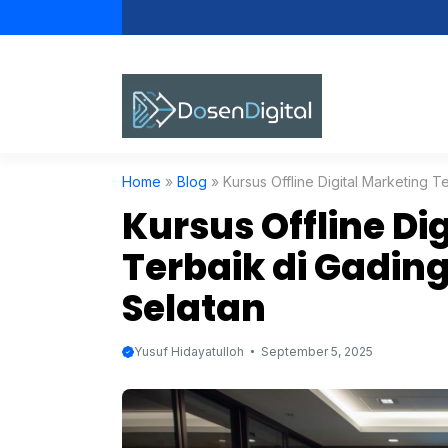
Skip
to
content
Home
»
Blog
»
Kursus Offline Digital Marketing 
Kursus Offline Di
Terbaik di Gadin
Selatan
Yusuf Hidayatulloh
September 5, 2025