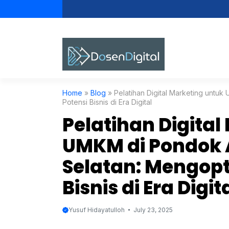
Skip
to
content
Home
»
Blog
»
Pelatihan Digital Marketing unt
Potensi Bisnis di Era Digital
Pelatihan Digital
UMKM di Pondok 
Selatan: Mengop
Bisnis di Era Digit
Yusuf Hidayatulloh
July 23, 2025