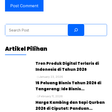
Search
Artikel Pilihan
Tren Produk Digital Terlaris di
Indonesia di Tahun 2026
January 23, 2026
15 Peluang Bisnis Tahun 2026 di
Tangerang: Ide Bisnis
Menjanjikan untuk Masa Depan
February 11, 2026
Harga Kambing dan Sapi Qurban
2026 di Ciputat: Panduan