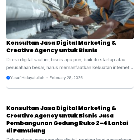
tersebut, persaingan untuk mendapatkan proyek konstruksi
gedung semakin ketat. Salah satu cara terbaik untuk
meningkatkan visibilitas dan daya saing bisnis Anda adalah
dengan memanfaatkan jasa digital ...
Konsultan Jasa Digital Marketing &
Creative Agency untuk Bisnis
Di era digital saat ini, bisnis apa pun, baik itu startup atau
perusahaan besar, harus memanfaatkan kekuatan internet
untuk menjangkau audiens yang lebih luas dan berpotensi
Yusuf Hidayatulloh
February 28, 2026
meningkatkan penjualan. Digital marketing dan creative
agency adalah dua layanan yang tidak hanya membantu
bisnis bertahan tetapi juga berkembang dalam pasar yang
semakin kompetitif. Artikel ini akan mengupas tuntas
Konsultan Jasa Digital Marketing &
mengenai manfaat digital marketing dan creative agency
Creative Agency untuk Bisnis Jasa
untuk bisnis Anda, serta bagaimana memilih konsultan yang
Pembangunan Gedung Ruko 2–4 Lantai
di Pamulang
tepat. Apakah Anda baru memulai bisnis atau ingin
mengoptimalkan strategi ...
Dalam dunia yang semakin digital, penting bagi perusahaan