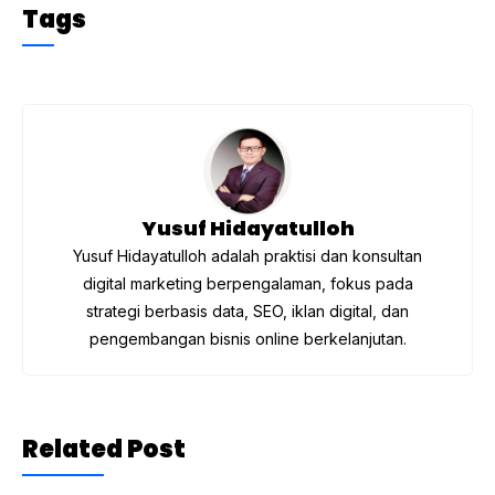
c
itt
e
at
Tags
e
er
gr
s
b
a
A
o
m
p
o
p
k
Yusuf Hidayatulloh
Yusuf Hidayatulloh adalah praktisi dan konsultan
digital marketing berpengalaman, fokus pada
strategi berbasis data, SEO, iklan digital, dan
pengembangan bisnis online berkelanjutan.
Related Post