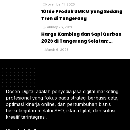
Lengkap untuk Perayaan Idul
November 11, 2025
Adha
10 Ide Produk UMKM yang Sedang
Tren di Tangerang
January 28, 2026
Harga Kambing dan Sapi Qurban
2026 di Tangerang Selatan:
Panduan Lengkap untuk Pembeli
March 6, 2025
dan Penyembelihan Hewan
Kurban
Dosen Digital adalah penyedia jasa digital marketing
profesional yang fokus pada strategi berbasis data,
optimasi kinerja online, dan pertumbuhan bisnis
berkelanjutan melalui SEO, iklan digital, dan solusi
kreatif terintegrasi.