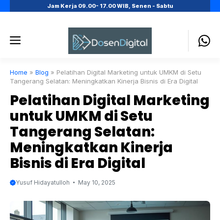
Skip
Jam Kerja 09.00- 17.00 WIB, Senen - Sabtu
to
content
Menu
Home
»
Blog
»
Pelatihan Digital Marketing untuk UMKM di Setu
Tangerang Selatan: Meningkatkan Kinerja Bisnis di Era Digital
Pelatihan Digital Marketing
untuk UMKM di Setu
Tangerang Selatan:
Meningkatkan Kinerja
Bisnis di Era Digital
Yusuf Hidayatulloh
May 10, 2025