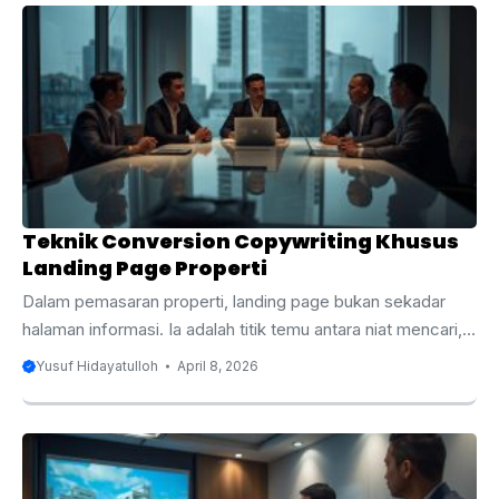
Teknik Conversion Copywriting Khusus
Landing Page Properti
Dalam pemasaran properti, landing page bukan sekadar
halaman informasi. Ia adalah titik temu antara niat mencari,
rasa ragu, dan keputusan untuk menghubungi sales. Ini
Yusuf Hidayatulloh
April 8, 2026
penting karena perilaku buyer sudah sangat digital.
DataReportal mencatat Indonesia memiliki 230 juta
pengguna internet pada awal 2026 dengan penetrasi 80,5
persen, sementara National Association of REALTORS
menunjukkan 52 persen buyer menemukan rumah melalui