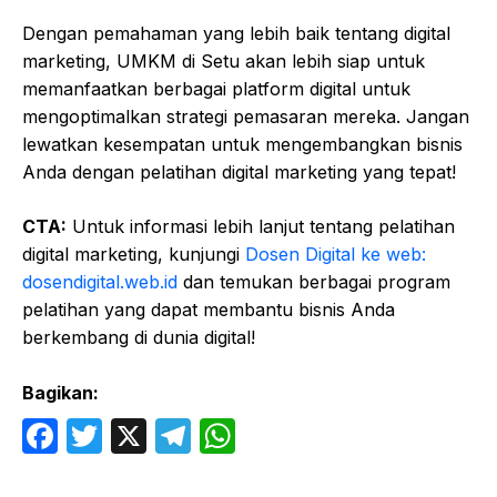
Dengan pemahaman yang lebih baik tentang digital
marketing, UMKM di Setu akan lebih siap untuk
memanfaatkan berbagai platform digital untuk
mengoptimalkan strategi pemasaran mereka. Jangan
lewatkan kesempatan untuk mengembangkan bisnis
Anda dengan pelatihan digital marketing yang tepat!
CTA:
Untuk informasi lebih lanjut tentang pelatihan
digital marketing, kunjungi
Dosen Digital ke web:
dosendigital.web.id
dan temukan berbagai program
pelatihan yang dapat membantu bisnis Anda
berkembang di dunia digital!
Bagikan:
F
T
X
T
W
a
w
el
h