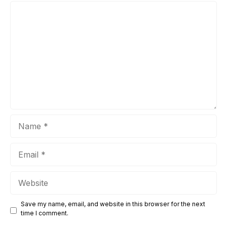
penting bagi kontraktor gedung rumah kost premium untuk
Comment
memanfaatkan strategi pemasaran digital yang efektif guna
tetap relevan dan menonjol di tengah persaingan yang
ketat. Salah ...
Name
Email
Website
Save my name, email, and website in this browser for the next
time I comment.