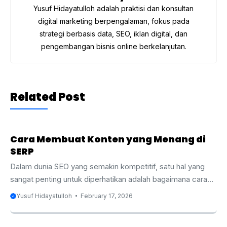
Yusuf Hidayatulloh adalah praktisi dan konsultan
digital marketing berpengalaman, fokus pada
strategi berbasis data, SEO, iklan digital, dan
pengembangan bisnis online berkelanjutan.
Related Post
Cara Membuat Konten yang Menang di
SERP
Dalam dunia SEO yang semakin kompetitif, satu hal yang
sangat penting untuk diperhatikan adalah bagaimana cara
Anda membuat konten yang dapat bersaing dan menang di
Yusuf Hidayatulloh
February 17, 2026
Search Engine Results Pages (SERP) atau halaman hasil
pencarian mesin pencari. Konten yang muncul di halaman