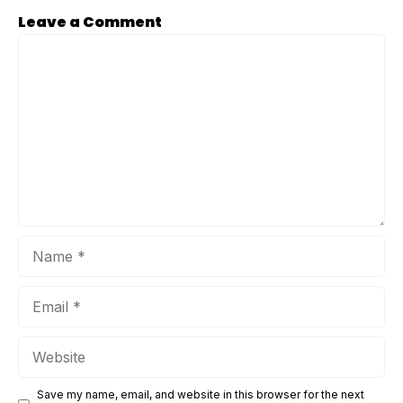
kata kunci, serta memantau kompetitor untuk menemukan
Leave a Comment
peluang baru. Meskipun banyak alat SEO yang tersedia
Comment
secara gratis, tools berbayar menawarkan fitur yang lebih
lengkap dan mendalam yang ...
Name
Email
Website
Save my name, email, and website in this browser for the next