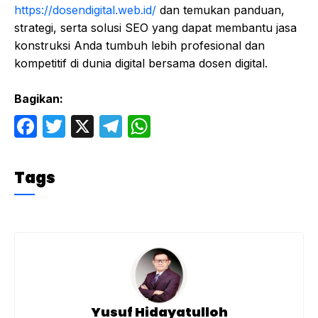
https://dosendigital.web.id/
dan temukan panduan,
strategi, serta solusi SEO yang dapat membantu jasa
konstruksi Anda tumbuh lebih profesional dan
kompetitif di dunia digital bersama dosen digital.
Bagikan:
F
T
X
T
W
a
w
el
h
c
itt
e
at
Tags
e
er
gr
s
b
a
A
o
m
p
o
p
k
Yusuf Hidayatulloh