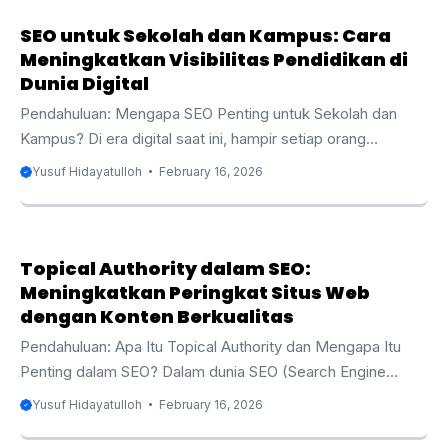
pertama Google atau mesin pencari lainnya memiliki
peluang lebih besar untuk mendapatkan lebih banyak trafik
SEO untuk Sekolah dan Kampus: Cara
organik, yang berpotensi mengarah pada konversi dan
Meningkatkan Visibilitas Pendidikan di
keuntungan bisnis yang lebih besar. Oleh karena itu,
Dunia Digital
memahami bagaimana membuat konten yang tidak hanya
Pendahuluan: Mengapa SEO Penting untuk Sekolah dan
relevan dan ...
Kampus? Di era digital saat ini, hampir setiap orang
mengandalkan mesin pencari seperti Google untuk mencari
Yusuf Hidayatulloh
February 16, 2026
informasi, termasuk tentang lembaga pendidikan. Baik itu
calon mahasiswa yang mencari program studi terbaik atau
orang tua yang ingin mengetahui lebih banyak tentang
kualitas sebuah sekolah, mesin pencari menjadi sumber
Topical Authority dalam SEO:
utama informasi. Oleh karena itu, Search Engine
Meningkatkan Peringkat Situs Web
Optimization (SEO) adalah salah satu elemen kunci untuk
dengan Konten Berkualitas
meningkatkan visibilitas lembaga pendidikan seperti
Pendahuluan: Apa Itu Topical Authority dan Mengapa Itu
sekolah dan kampus di dunia maya. Bagi ...
Penting dalam SEO? Dalam dunia SEO (Search Engine
Optimization), ada berbagai faktor yang memengaruhi
Yusuf Hidayatulloh
February 16, 2026
peringkat situs web di mesin pencari, salah satunya adalah
topical authority. Topical authority mengacu pada sejauh