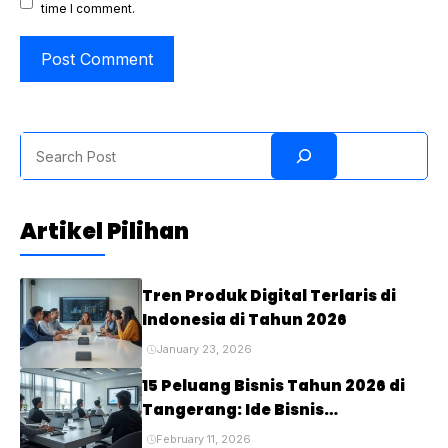
time I comment.
Search
Artikel Pilihan
Tren Produk Digital Terlaris di
Indonesia di Tahun 2026
January 23, 2026
15 Peluang Bisnis Tahun 2026 di
Tangerang: Ide Bisnis
Menjanjikan untuk Masa Depan
February 11, 2026