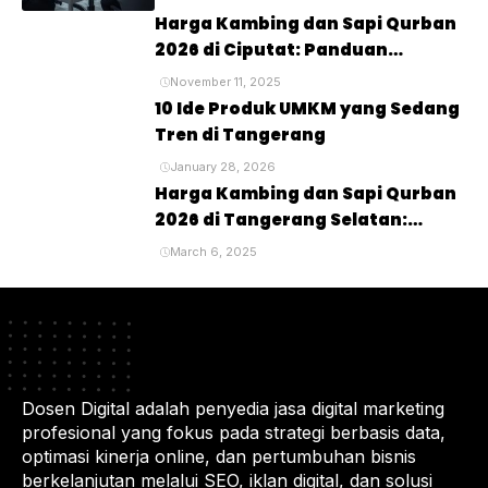
Harga Kambing dan Sapi Qurban
2026 di Ciputat: Panduan
Lengkap untuk Perayaan Idul
November 11, 2025
Adha
10 Ide Produk UMKM yang Sedang
Tren di Tangerang
January 28, 2026
Harga Kambing dan Sapi Qurban
2026 di Tangerang Selatan:
Panduan Lengkap untuk Pembeli
March 6, 2025
dan Penyembelihan Hewan
Kurban
Dosen Digital adalah penyedia jasa digital marketing
profesional yang fokus pada strategi berbasis data,
optimasi kinerja online, dan pertumbuhan bisnis
berkelanjutan melalui SEO, iklan digital, dan solusi