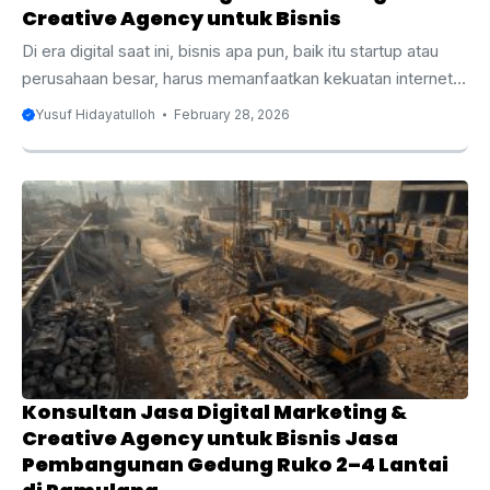
Creative Agency untuk Bisnis
Di era digital saat ini, bisnis apa pun, baik itu startup atau
perusahaan besar, harus memanfaatkan kekuatan internet
untuk menjangkau audiens yang lebih luas dan berpotensi
Yusuf Hidayatulloh
February 28, 2026
meningkatkan penjualan. Digital marketing dan creative
agency adalah dua layanan yang tidak hanya membantu
bisnis bertahan tetapi juga berkembang dalam pasar yang
semakin kompetitif. Artikel ini akan mengupas tuntas
mengenai manfaat digital marketing dan creative agency
untuk bisnis Anda, serta bagaimana memilih konsultan yang
tepat. Apakah Anda baru memulai bisnis atau ingin
mengoptimalkan strategi ...
Konsultan Jasa Digital Marketing &
Creative Agency untuk Bisnis Jasa
Pembangunan Gedung Ruko 2–4 Lantai