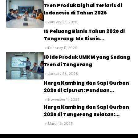
Tren Produk Digital Terlaris di
Indonesia di Tahun 2026
January 23, 2026
15 Peluang Bisnis Tahun 2026 di
Tangerang: Ide Bisnis
Menjanjikan untuk Masa Depan
February 11, 2026
10 Ide Produk UMKM yang Sedang
Tren di Tangerang
January 28, 2026
Harga Kambing dan Sapi Qurban
2026 di Ciputat: Panduan
Lengkap untuk Perayaan Idul
November 11, 2025
Adha
Harga Kambing dan Sapi Qurban
2026 di Tangerang Selatan:
Panduan Lengkap untuk Pembeli
March 6, 2025
dan Penyembelihan Hewan
Kurban