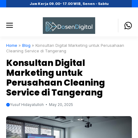
Skip
Jam Kerja 09.00- 17.00 WIB, Senen - Sabtu
to
content
Menu
Home
»
Blog
»
Konsultan Digital Marketing untuk Perusahaan
Cleaning Service di Tangerang
Konsultan Digital
Marketing untuk
Perusahaan Cleaning
Service di Tangerang
Yusuf Hidayatulloh
May 20, 2025