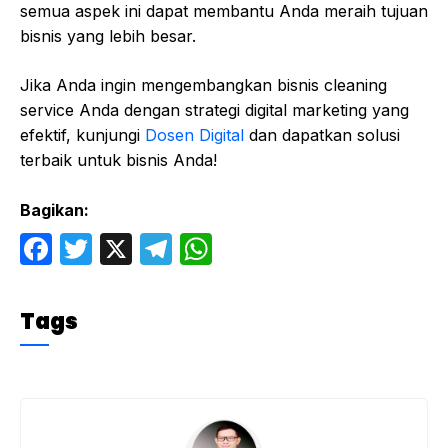
semua aspek ini dapat membantu Anda meraih tujuan
bisnis yang lebih besar.
Jika Anda ingin mengembangkan bisnis cleaning
service Anda dengan strategi digital marketing yang
efektif, kunjungi
Dosen Digital
dan dapatkan solusi
terbaik untuk bisnis Anda!
Bagikan:
F
T
X
T
W
a
w
el
h
c
itt
e
at
Tags
e
er
gr
s
b
a
A
o
m
p
o
p