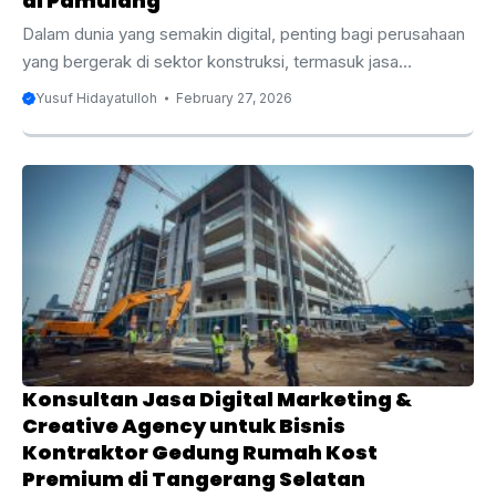
di Pamulang
Dalam dunia yang semakin digital, penting bagi perusahaan
yang bergerak di sektor konstruksi, termasuk jasa
pembangunan gedung ruko 2–4 lantai di Pamulang, untuk
Yusuf Hidayatulloh
February 27, 2026
memanfaatkan strategi pemasaran digital untuk
memperluas jangkauan dan meningkatkan daya saing
mereka. Pamulang, yang terletak di Tangerang Selatan,
merupakan salah satu kawasan yang berkembang pesat,
dengan permintaan tinggi terhadap properti komersial,
termasuk ruko. Bagi bisnis yang bergerak dalam
pembangunan gedung ruko, penting untuk memiliki
keberadaan online yang kuat agar bisa bersaing dan
mencapai calon klien dengan efektif. ...
Konsultan Jasa Digital Marketing &
Creative Agency untuk Bisnis
Kontraktor Gedung Rumah Kost
Premium di Tangerang Selatan